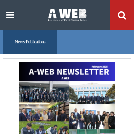
주
본
메
문
뉴
내
바
용
로
바
가
로
기
가
기
News·Publications